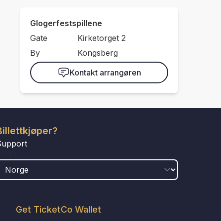
Glogerfestspillene
Gate
Kirketorget 2
By
Kongsberg
Kontakt arrangøren
Billettkjøper?
Support
LAND
Get TicketCo Wallet