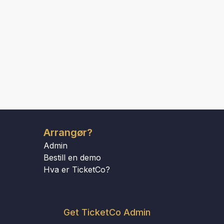
Arrangør?
Admin
Bestill en demo
Hva er TicketCo?
Get TicketCo Admin