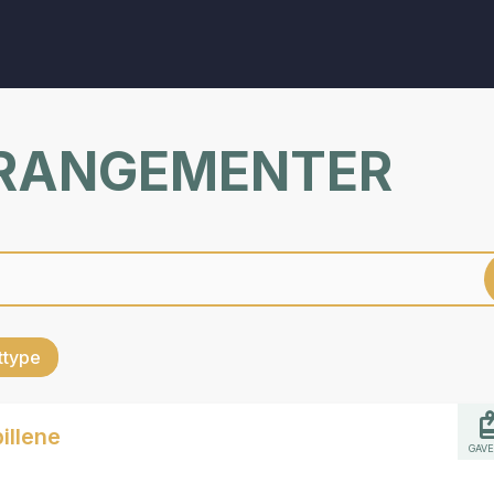
RRANGEMENTER
ettype
illene
GAVE