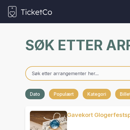
SØK ETTER A
Dato
Populært
Kategori
Bill
Gavekort Glogerfestsp