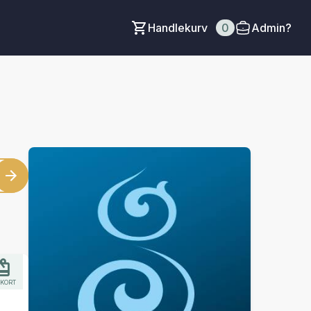
Handlekurv
0
Admin?
KORT