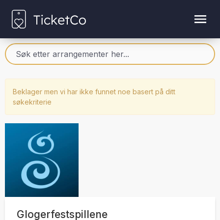
Beklager men vi har ikke funnet noe basert på ditt
søkekriterie
Glogerfestspillene